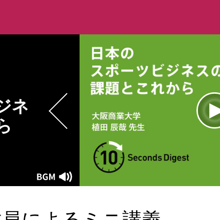
ジネ
ら
L
1
Current
0:00
/
Duration
0:16
Play
Mute
Time
教員によるミニ講義