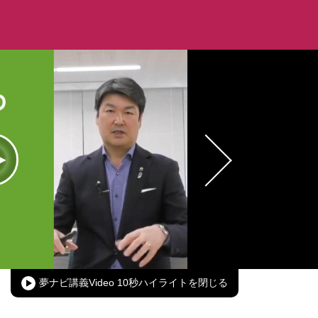
oaded
:
00.00%
Picture-
Fullscreen
in-
Picture
夢ナビ講義Video 10秒ハイライト