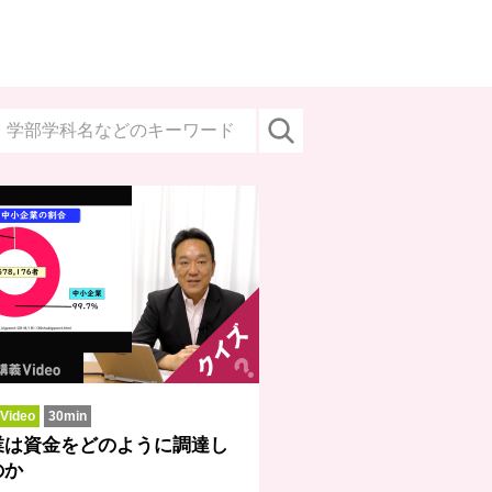
ideo
30min
業は資金をどのように調達し
のか