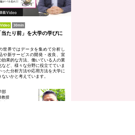
ideo
30min
「当たり前」を大学の学びに
の世界ではデータを集めて分析し
品や新サービスの開発・改良、宣
の効果的な方法、働いている人の業
化など、様々な分野に役立てていま
いった分析方法や応用方法を大学に
きないかと考えています。
学部
准教授
 先生
みんなの声