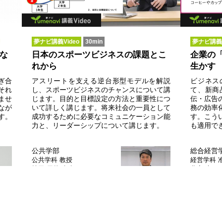
夢ナビ講義Video
30min
夢ナビ講義V
な
日本のスポーツビジネスの課題とこ
企業の
れから
生かす
ぎ合
アスリートを支える逆台形型モデルを解説
ビジネス
それ
し、スポーツビジネスのチャンスについて講
て、新商
ませ
じます。目的と目標設定の方法と重要性につ
伝・広告
なが
いて詳しく講じます。将来社会の一員として
務の効率
す。
成功するために必要なコミュニケーション能
す。こう
力と、リーダーシップについて講じます。
も適用で
公共学部
総合経営
公共学科
教授
経営学科
植田 辰哉 先生
北室 康一
…
みんなの声