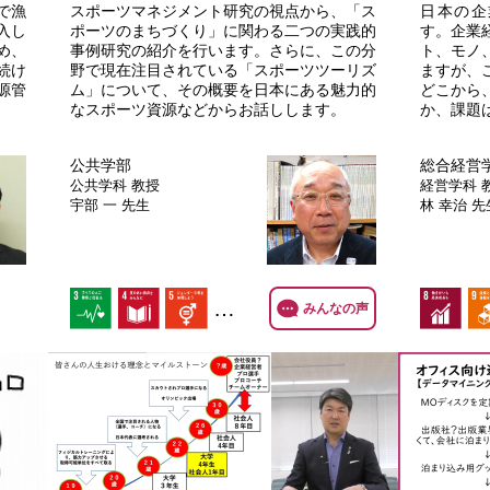
で漁
スポーツマネジメント研究の視点から、「ス
日本の企
入し
ポーツのまちづくり」に関わる二つの実践的
す。企業
め、
事例研究の紹介を行います。さらに、この分
ト、モノ
続け
野で現在注目されている「スポーツツーリズ
ますが、
源管
ム」について、その概要を日本にある魅力的
どこから
なスポーツ資源などからお話しします。
か、課題
公共学部
総合経営
公共学科
教授
経営学科
宇部 一 先生
林 幸治 先
…
みんなの声