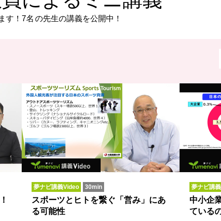
ます！
7名
の先生の講義を公開中！
夢ナビ講義Video
30min
夢ナビ講義V
！
スポーツとヒトを繋ぐ「営み」にあ
中小企
る可能性
ている