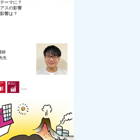
がテーマに？
イアスの影響
の影響は？
講師
 先生
…