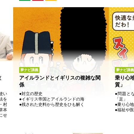
夢ナビ講義
夢ナビ講義
技
アイルランドとイギリスの複雑な関
乗り心
係
質」
使い
●対立の歴史
●問題と
法を
●イギリス帝国とアイルランドの海
「足」
・村
●残された史料から歴史をひも解く
●乗り心
草本
●福祉や
にせ