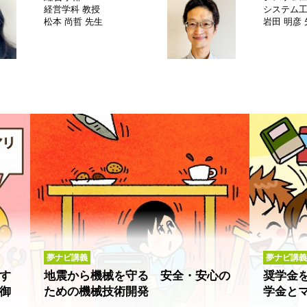
経営学科
教授
システム
松本 尚哲 先生
岩田 明彦
夢ナビ講義
夢ナビ講義
す
地震から機械を守る 安全・安心の
奨学金
御
ための機械技術開発
学金と