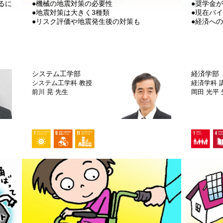
るに
●機械の地震対策の必要性
●奨学金
●地震対策は大きく3種類
●現在バ
」
●リスク評価や地震発生後の対策も
●経済へ
システム工学部
経済学部
システム工学科
教授
経済学科
前川 晃 先生
岡田 光平