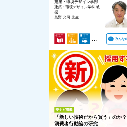
建築・環境デザイン学部
建築・環境デザイン学科
教
授
島野 光司 先生
…
みんな
夢ナビ講義
「新しい技術だから買う」のか
消費者行動論の研究