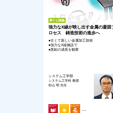
夢ナビ講義
強力なX線が映し出す金属の凝固
ロセス 鋳造技術の進歩へ
●古くて新しい金属加工技術
●強力なX線施設で
●黒鉛の成長を観察
システム工学部
システム工学科
教授
杉山 明 先生
…