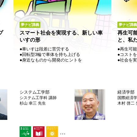
夢ナビ講義
夢ナビ講義
プ
スマート社会を実現する、新しい車
再生可
いすの形
と、私
●車いすは段差に苦労する
●再生可
●回転型3輪で車体を持ち上げる
●コスト
●身近なものから開発のヒントを
●社会を
システム工学部
経済学部
システム工学科
講師
国際経済
杉山 幸三 先生
木村 啓二
…