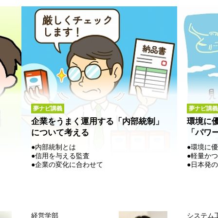
夢ナビ講義
夢ナビ講義
企業をうまく運用する「内部統制」
環境に
について考える
「パワ
●内部統制とは
●環境に
●信用を与える監査
●軽量か
●企業の変化に合わせて
●日本発
経営学部
システム