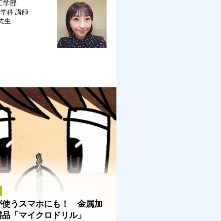
工学部
工学科
講師
 先生
が使うスマホにも！ 金属加
需品「マイクロドリル」