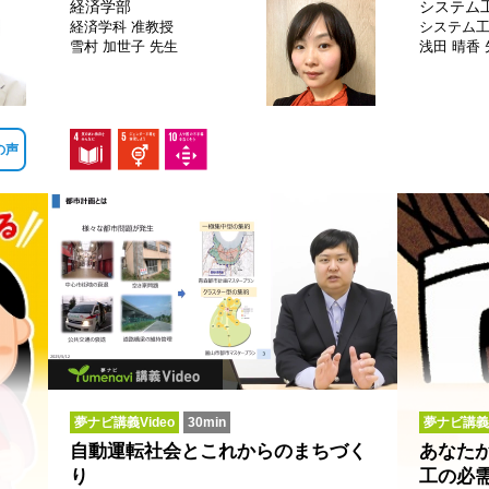
経済学部
システム
経済学科
准教授
システム
雪村 加世子 先生
浅田 晴香
の声
夢ナビ講義Video
30min
夢ナビ講義
？
自動運転社会とこれからのまちづく
あなた
り
工の必