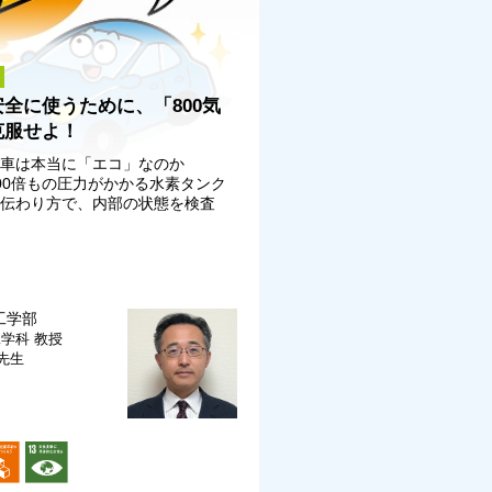
全に使うために、「800気
克服せよ！
動車は本当に「エコ」なのか
800倍もの圧力がかかる水素タンク
の伝わり方で、内部の状態を検査
工学部
工学科
教授
 先生