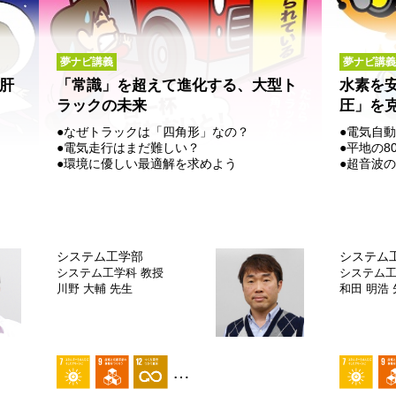
夢ナビ講義
夢ナビ講義
肝
「常識」を超えて進化する、大型ト
水素を安
ラックの未来
圧」を
●なぜトラックは「四角形」なの？
●電気自
●電気走行はまだ難しい？
●平地の
●環境に優しい最適解を求めよう
●超音波
システム工学部
システム
システム工学科
教授
システム
川野 大輔 先生
和田 明浩
…