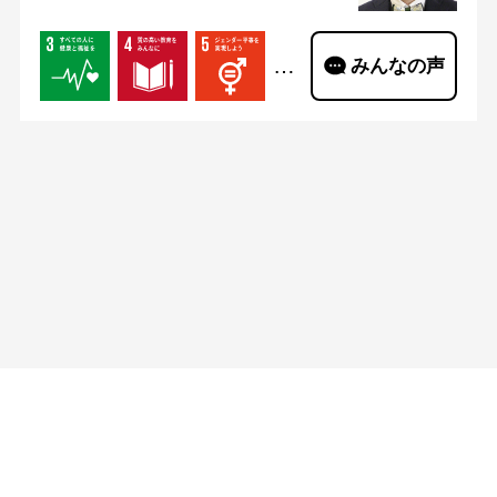
…
みんなの声