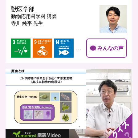
獣医学部
動物応用科学科
講師
寺川 純平 先生
…
みんなの声