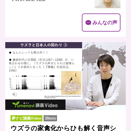
みんなの声
夢ナビ講義Video
30min
ウズラの家禽化からひも解く音声シ