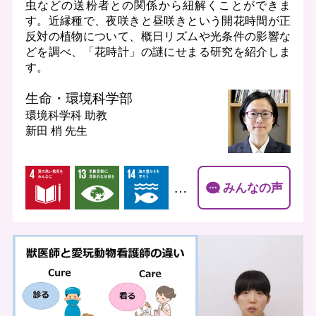
虫などの送粉者との関係から紐解くことができま
す。近縁種で、夜咲きと昼咲きという開花時間が正
反対の植物について、概日リズムや光条件の影響な
どを調べ、「花時計」の謎にせまる研究を紹介しま
す。
生命・環境科学部
環境科学科
助教
新田 梢 先生
…
みんなの声