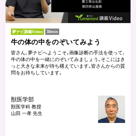
夢ナビ講義Video
30min
牛の体の中をのぞいてみよう
皆さん､夢ナビへようこそ｡画像診断の手法を使って､
牛の体の中を一緒にのぞいてみましょう｡そこにはき
っと大きな未来が待ち構えています｡皆さんからの質
問をお待ちしています｡
獣医学部
獣医学科
教授
山田 一孝 先生