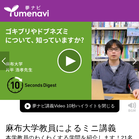
Loaded
:
100.00%
Current
0:00
/
Duration
0:17
Play
Mute
Picture-
Full
in-
Picture
夢ナビ講義Video 10秒ハイライト
Time
麻布大学教員によるミニ講義
本学教員のわくわくする学問を紹介します！
21名