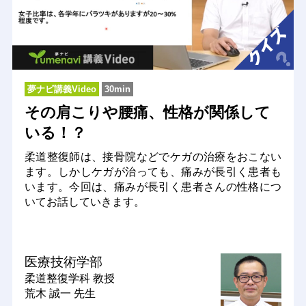
夢ナビ講義Video
30min
その肩こりや腰痛、性格が関係して
いる！？
柔道整復師は、接骨院などでケガの治療をおこない
ます。しかしケガが治っても、痛みが長引く患者も
います。今回は、痛みが長引く患者さんの性格につ
いてお話していきます。
医療技術学部
柔道整復学科
教授
荒木 誠一 先生