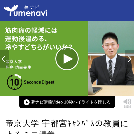
夢ナビ講義Video 10秒ハイライト
帝京大学 宇都宮ｷｬﾝﾊﾟｽの教員に