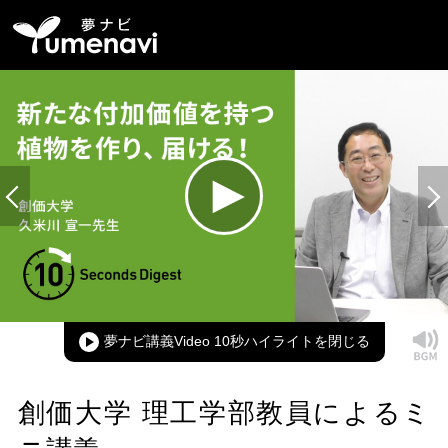
Loaded
:
100.00%
Current
0:00
/
Duration
0:08
Play
Mute
Picture-
Full
in-
Picture
夢ナビ講義Video 10秒ハイライト
Time
創価大学 理工学部教員によるミ