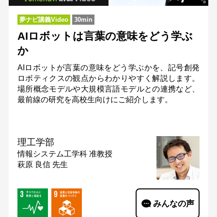
夢ナビ講義Video
30min
AIロボットは言葉の意味をどう学ぶ
か
AIロボットが言葉の意味をどう学ぶかを、記号創発
ロボティクスの観点からわかりやすく解説します。
場所概念モデルや大規模言語モデルとの連携など、
最前線の研究を高校生向けにご紹介します。
理工学部
情報システム工学科
准教授
萩原 良信 先生
みんなの声