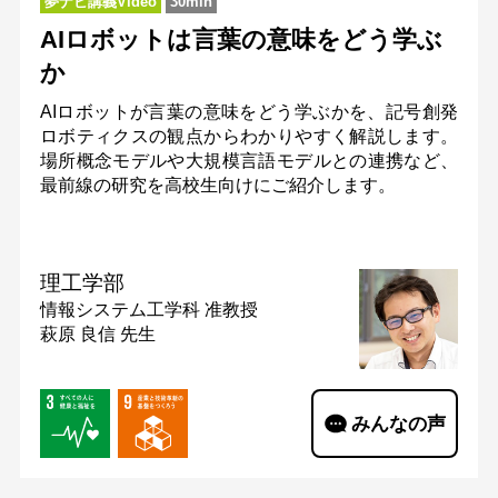
夢ナビ講義Video
30min
AIロボットは言葉の意味をどう学ぶ
か
AIロボットが言葉の意味をどう学ぶかを、記号創発
ロボティクスの観点からわかりやすく解説します。
場所概念モデルや大規模言語モデルとの連携など、
最前線の研究を高校生向けにご紹介します。
理工学部
情報システム工学科
准教授
萩原 良信 先生
みんなの声