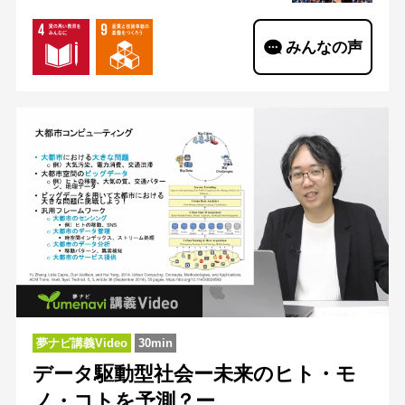
みんなの声
夢ナビ講義Video
30min
データ駆動型社会ー未来のヒト・モ
ノ・コトを予測？ー