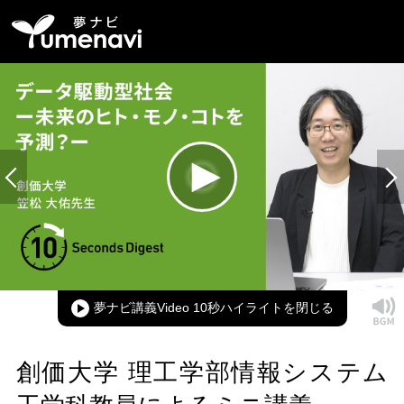
Loaded
:
100.00%
Current
0:00
/
Duration
0:11
Play
Mute
Picture-
Full
in-
Picture
夢ナビ講義Video 10秒ハイライト
Time
創価大学 理工学部情報システム