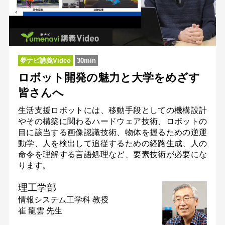
夢ナビ講義Video
30min
ロボット開発の魅力と大学をめざす
皆さんへ
生活支援ロボットには、移動手段としての機構設計
やその構築に関わるハードウェア技術、ロボットの
目に該当する画像認識技術、物体を握るための逆運
動学、人を検出して追従するための経路生成、人の
命令を理解する言語処理など、要素技術が必要にな
ります。
理工学部
情報システム工学科
教授
崔 龍雲 先生