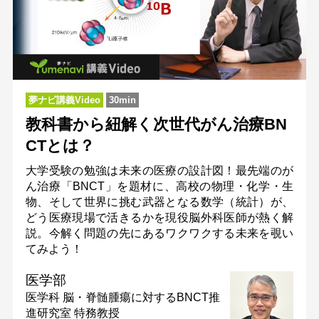
夢ナビ講義Video
30min
教科書から紐解く次世代がん治療BN
CTとは？
大学受験の勉強は未来の医療の設計図！最先端のが
ん治療「BNCT」を題材に、高校の物理・化学・生
物、そして世界に挑む武器となる数学（統計）が、
どう医療現場で活きるかを現役脳外科医師が熱く解
説。今解く問題の先にあるワクワクする未来を覗い
てみよう！
医学部
医学科 脳・脊髄腫瘍に対するBNCT推
進研究室
特務教授