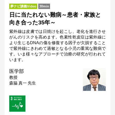
夢ナビ講義Video
30min
日に当たれない難病～患者・家族と
向き合った35年～
紫外線は皮膚では日焼けを起こし、老化を進行させ
がんのリスクを高めます。色素性乾皮症は紫外線に
より生じるDNAの傷を修復する因子が欠損すること
で紫外線にきわめて過敏となる小児の重篤な難病で
す。いま様々なアプローチで治療の研究が行われて
います。
医学部
教授
森脇 真一 先生