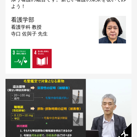
よう！
看護学部
看護学科
教授
寺口 佐與子 先生