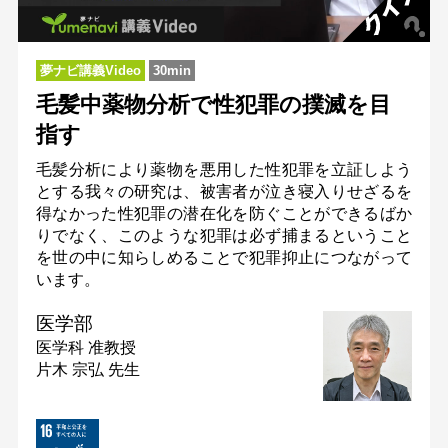
夢ナビ講義Video
30min
毛髪中薬物分析で性犯罪の撲滅を目
指す
毛髪分析により薬物を悪用した性犯罪を立証しよう
とする我々の研究は、被害者が泣き寝入りせざるを
得なかった性犯罪の潜在化を防ぐことができるばか
りでなく、このような犯罪は必ず捕まるということ
を世の中に知らしめることで犯罪抑止につながって
います。
医学部
医学科
准教授
片木 宗弘 先生