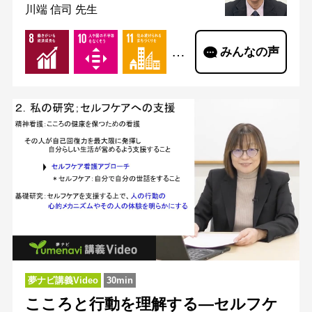
川端 信司 先生
…
みんなの声
夢ナビ講義Video
30min
こころと行動を理解する―セルフケ