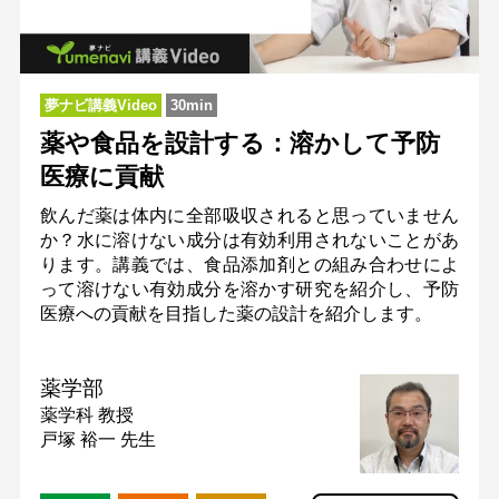
夢ナビ講義Video
30min
薬や食品を設計する：溶かして予防
医療に貢献
飲んだ薬は体内に全部吸収されると思っていません
か？水に溶けない成分は有効利用されないことがあ
ります。講義では、食品添加剤との組み合わせによ
って溶けない有効成分を溶かす研究を紹介し、予防
医療への貢献を目指した薬の設計を紹介します。
薬学部
薬学科
教授
戸塚 裕一 先生