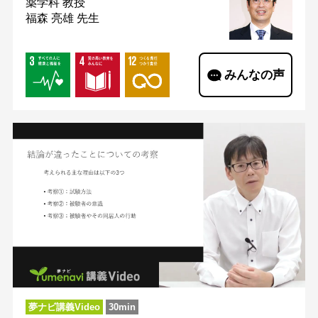
薬学科
教授
福森 亮雄 先生
みんなの声
夢ナビ講義Video
30min