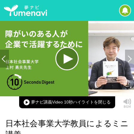
Loaded
:
100.00%
Current
0:00
/
Duration
0:15
Play
Mute
Picture-
Full
in-
Picture
夢ナビ講義Video 10秒ハイライト
Time
日本社会事業大学教員によるミニ