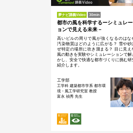
夢ナビ講義Video
30min
都市の風を科学するーシミュレー
ョンで見える未来－
高いビルの周りで風が強くなるのはな
汚染物質はどのように広がる？ 雪や砂
ぜ特定の場所に吹き溜まる？ 目に見え
風の動きを実験やシミュレーションで解
かし、安全で快適な都市づくりに挑む研
紹介します。
工学部
工学科 建築都市学系 都市環
境・風工学研究室
教授
富永 禎秀 先生