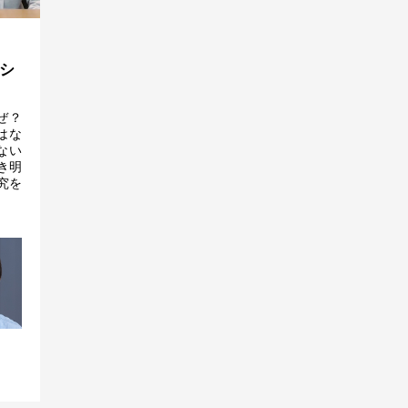
シ
ぜ？
はな
ない
き明
究を