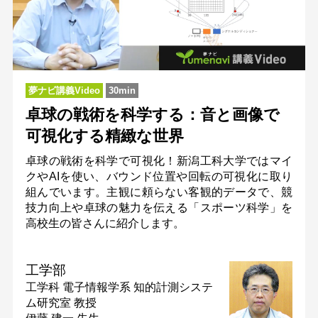
夢ナビ講義Video
30min
卓球の戦術を科学する：音と画像で
可視化する精緻な世界
卓球の戦術を科学で可視化！新潟工科大学ではマイ
クやAIを使い、バウンド位置や回転の可視化に取り
組んでいます。主観に頼らない客観的データで、競
技力向上や卓球の魅力を伝える「スポーツ科学」を
高校生の皆さんに紹介します。
工学部
工学科 電子情報学系 知的計測システ
ム研究室
教授