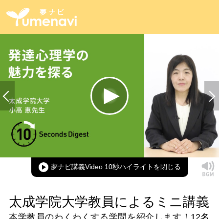
Loaded
:
100.00%
Current
0:00
/
Duration
0:13
Play
Mute
Picture-
Full
in-
Picture
夢ナビ講義Video 10秒ハイライト
Time
太成学院大学教員によるミニ講義
本学教員のわくわくする学問を紹介します！
12名