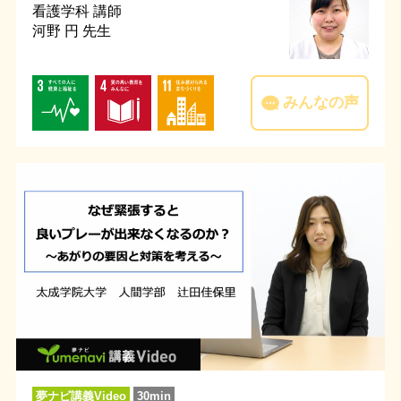
看護学科
講師
河野 円 先生
みんなの声
夢ナビ講義Video
30min