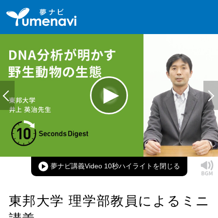
Loaded
:
100.00%
Current
0:00
/
Duration
0:10
Play
Mute
Picture-
Full
in-
Picture
夢ナビ講義Video 10秒ハイライト
Time
東邦大学 理学部教員によるミニ