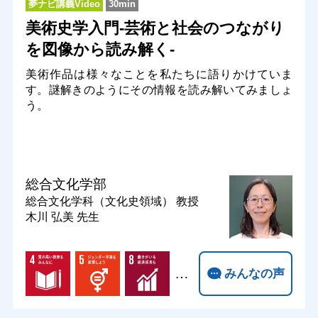
夢ナビ講義Video
30min
美術史学入門-芸術と社会のつながり
を図像から読み解く-
美術作品は様々なことを私たちに語りかけていま
す。謎解きのようにその情報を読み解いてみましょ
う。
総合文化学部
総合文化学科（文化史領域）
教授
木川 弘美 先生
…
みんなの声