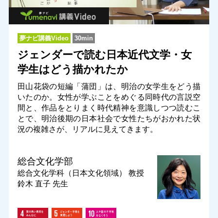
夢ナビ講義Video
30min
ジェンダーで読む日本近代文学・女
学生はどう描かれたか
田山花袋の短編「蒲団」は、明治の女学生をどう描
いたのか。女性が学ぶことをめぐる同時代の言説空
間と、作品をとりまく時代精神を意識しつつ読むこ
とで、明治後期の日本社会で女性たちがおかれた状
況の複雑さが、リアルに見えてきます。
総合文化学部
総合文化学科（日本文化領域）
教授
鈴木 直子 先生