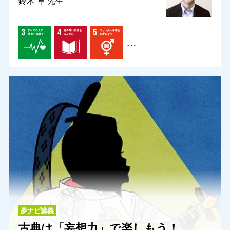
鈴木 卓 先生
…
夢ナビ講義
古典は「妄想力」で楽しもう！