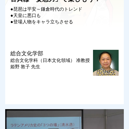
●琵琶は平安～鎌倉時代のトレンド
●天皇に悪口も
●登場人物をキャラ立ちさせる
総合文化学部
総合文化学科（日本文化領域）
准教授
姫野 敦子 先生