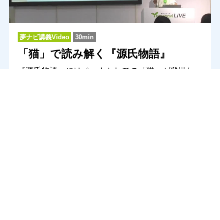
夢ナビ講義Video
30min
「猫」で読み解く『源氏物語』
『源氏物語』にはペットとしての「猫」が登場し、
物語を展開させる上で大きな役割を果たします。な
ぜ、「猫」なのか。当時、「猫」がどのような存在
だったのかを確認しつつ、その文学的な意味を考
え、「猫」を用いた『源氏物語』の意図を追究して
いきます。
総合文化学部
総合文化学科（日本文化領域）
教授
藤井 由紀子 先生
みんなの声