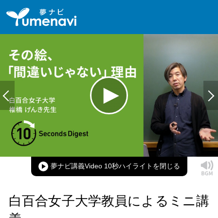
Loaded
:
100.00%
Current
0:00
/
Duration
0:15
Play
Mute
Picture-
Full
in-
Picture
夢ナビ講義Video 10秒ハイライト
Time
白百合女子大学教員によるミニ講