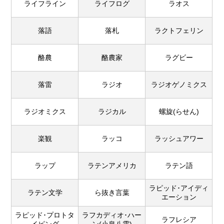
ライフライン
ライフログ
ラオス
落語
落札
ラクトフェリン
酪農
酪農家
ラグビー
落雷
ラジオ
ラジオゲノミクス
ラジオミクス
ラジカル
螺旋(らせん)
楽観
ラッコ
ラッシュアワー
ラップ
ラテンアメリカ
ラテン語
ラピッド･アイディ
ラテン文学
ら抜き言葉
エーション
ラピッド･プロトタ
ラフカディオ･ハー
ラフレシア