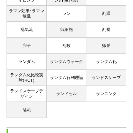
イピング
ン(小泉八雲)
ラマン効果･ラマン
ラン
乱獲
散乱
乱気流
卵細胞
乱視
卵子
乱数
卵巣
ランダム
ランダムウォーク
ランダム化
ランダム化比較実
ランダム行列理論
ランドスケープ
験(RCT)
ランドスケープデ
ランドセル
ランニング
ザイン
乱流