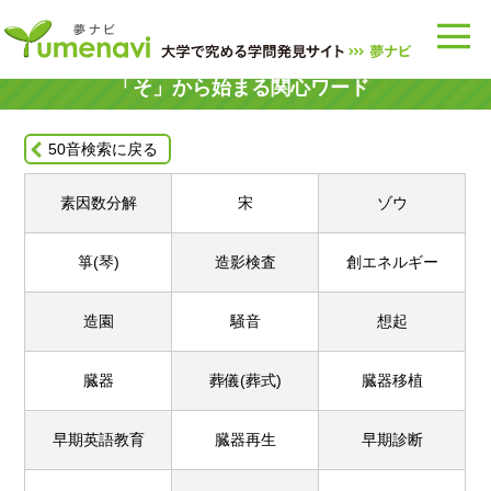
「そ」
から始まる関心ワード
50音検索に戻る
素因数分解
宋
ゾウ
箏(琴)
造影検査
創エネルギー
造園
騒音
想起
臓器
葬儀(葬式)
臓器移植
早期英語教育
臓器再生
早期診断