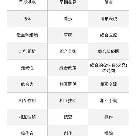
早期湛水
早期発見
箏曲
送金
造形
造形表現
造血幹細胞
草稿
総合医療
走行距離
総合芸術
総合診療医
総合的な学習(探究)
走光性
総合政策
の時間
総合力
相互関係
相互交流
相互作用
相互扶助
相互予期
相互理解
捜査
操作
操作音
創作
掃除