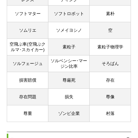
ソフトマター
ソフトロボット
素朴
ソムリエ
ソメイヨシノ
空
空飛ぶ車(空飛ぶク
素粒子
素粒子物理学
ルマ･スカイカー)
ソルベンシー･マー
ソルフェージュ
そろばん
ジン比率
損害賠償
尊厳死
存在
存在問題
損失
尊像
尊重
ゾンビ企業
村落