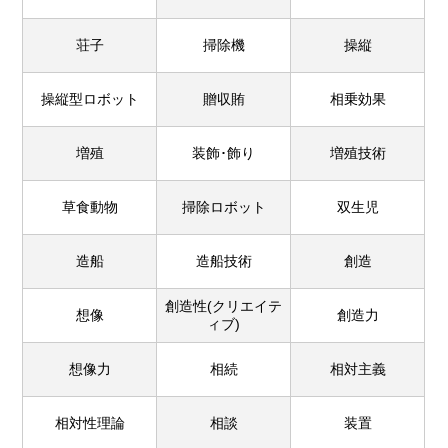
荘子
掃除機
操縦
操縦型ロボット
贈収賄
相乗効果
増殖
装飾･飾り
増殖技術
草食動物
掃除ロボット
双生児
造船
造船技術
創造
創造性(クリエイテ
想像
創造力
ィブ)
想像力
相続
相対主義
相対性理論
相談
装置