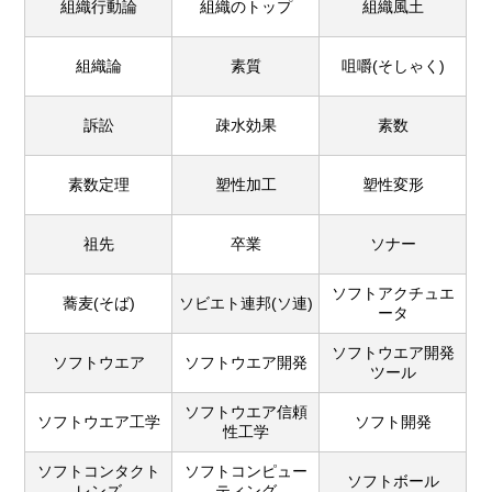
組織行動論
組織のトップ
組織風土
組織論
素質
咀嚼(そしゃく)
訴訟
疎水効果
素数
素数定理
塑性加工
塑性変形
祖先
卒業
ソナー
ソフトアクチュエ
蕎麦(そば)
ソビエト連邦(ソ連)
ータ
ソフトウエア開発
ソフトウエア
ソフトウエア開発
ツール
ソフトウエア信頼
ソフトウエア工学
ソフト開発
性工学
ソフトコンタクト
ソフトコンピュー
ソフトボール
レンズ
ティング