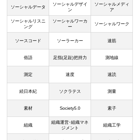
ソーシャルデザイ
ソーシャルメディ
ソーシャルデータ
ン
ア
ソーシャルリスニ
ソーシャルワーカ
ソーシャルワーク
ング
ー
ソースコード
ソーラーカー
速筋
俗語
足指(足趾)把持力
測地線
測定
速度
速読
続日本紀
ソクラテス
測量
素材
Society5.0
素子
組織運営･組織マネ
組織
組織工学
ジメント