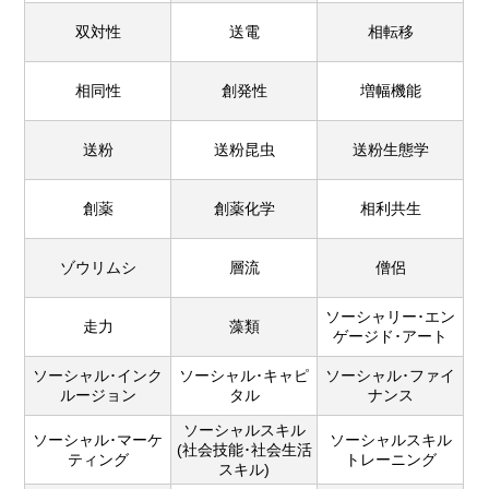
双対性
送電
相転移
相同性
創発性
増幅機能
送粉
送粉昆虫
送粉生態学
創薬
創薬化学
相利共生
ゾウリムシ
層流
僧侶
ソーシャリー･エン
走力
藻類
ゲージド･アート
ソーシャル･インク
ソーシャル･キャピ
ソーシャル･ファイ
ルージョン
タル
ナンス
ソーシャルスキル
ソーシャル･マーケ
ソーシャルスキル
(社会技能･社会生活
ティング
トレーニング
スキル)