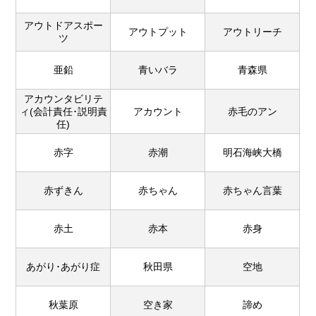
アウトドアスポー
アウトプット
アウトリーチ
ツ
亜鉛
青いバラ
青森県
アカウンタビリテ
ィ(会計責任･説明責
アカウント
赤毛のアン
任)
赤字
赤潮
明石海峡大橋
赤ずきん
赤ちゃん
赤ちゃん言葉
赤土
赤本
赤身
あがり･あがり症
秋田県
空地
秋葉原
空き家
諦め