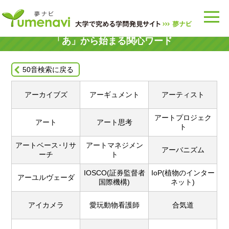
「あ」
から始まる関心ワード
50音検索に戻る
アーカイブズ
アーギュメント
アーティスト
アートプロジェク
アート
アート思考
ト
アートベース･リサ
アートマネジメン
アーバニズム
ーチ
ト
IOSCO(証券監督者
IoP(植物のインター
アーユルヴェーダ
国際機構)
ネット)
アイカメラ
愛玩動物看護師
合気道