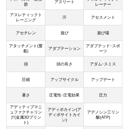
アスリート
群
レーナー
アスレティックト
汗
アセスメント
レーニング
アセチレン
遊び
遊び場
アタッチメント(愛
アダプテッド･スポ
アダプテーション
着)
ーツ
頭
頭の良さ
アダム･スミス
圧縮
アップサイクル
アップデート
暑さ
圧電性･圧電効果
圧力
アディティブマニ
アディポカイン(ア
ュファクチャリン
アデノシン三リン
ディポサイトカイ
グ(金属3Dプリン
酸(ATP)
ン)
ト)