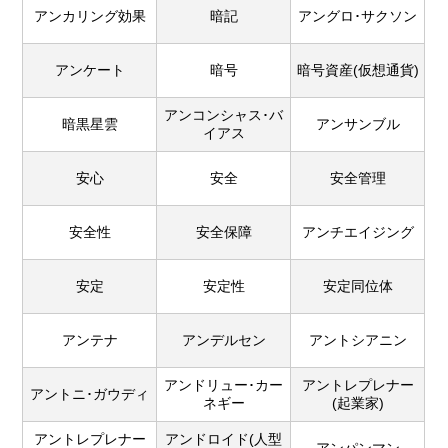
アンカリング効果
暗記
アングロ･サクソン
アンケート
暗号
暗号資産(仮想通貨)
アンコンシャス･バ
暗黒星雲
アンサンブル
イアス
安心
安全
安全管理
安全性
安全保障
アンチエイジング
安定
安定性
安定同位体
アンテナ
アンデルセン
アントシアニン
アンドリュー･カー
アントレプレナー
アントニ･ガウディ
ネギー
(起業家)
アントレプレナー
アンドロイド(人型