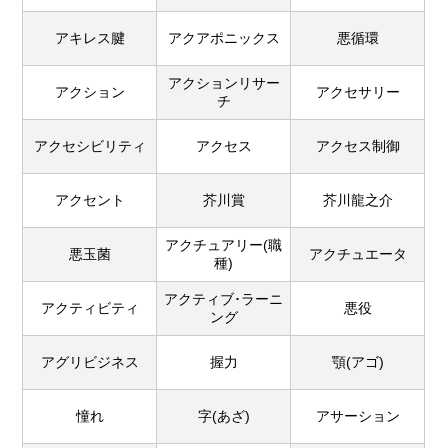
アキレス腱
アクアポニックス
悪循環
アクションリサー
アクション
アクセサリー
チ
アクセシビリティ
アクセス
アクセス制御
アクセント
芥川賞
芥川龍之介
アクチュアリー(職
悪玉菌
アクチュエータ
種)
アクティブ･ラーニ
アクティビティ
悪役
ング
アグリビジネス
握力
顎(アゴ)
憧れ
字(あざ)
アサーション