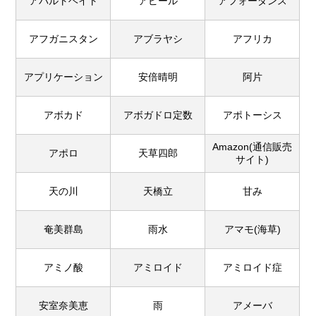
アパルトヘイト
アピール
アフォーダンス
アフガニスタン
アブラヤシ
アフリカ
アプリケーション
安倍晴明
阿片
アボカド
アボガドロ定数
アポトーシス
Amazon(通信販売
アポロ
天草四郎
サイト)
天の川
天橋立
甘み
奄美群島
雨水
アマモ(海草)
アミノ酸
アミロイド
アミロイド症
安室奈美恵
雨
アメーバ