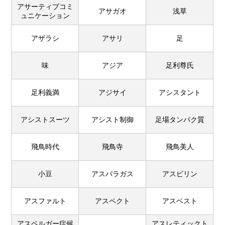
アサーティブコミ
アサガオ
浅草
ュニケーション
アザラシ
アサリ
足
味
アジア
足利尊氏
足利義満
アジサイ
アシスタント
アシストスーツ
アシスト制御
足場タンパク質
飛鳥時代
飛鳥寺
飛鳥美人
小豆
アスパラガス
アスピリン
アスファルト
アスペクト
アスベスト
アスペルガー症候
アスレティックト