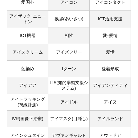
愛国心
アイコン
アイコンタクト
アイザック･ニュー
挨拶(あいさつ)
ICT活用支援
トン
ICT機器
相性
愛･愛情
アイスクリーム
アイズフリー
愛憎
藍染め
Iターン
愛着形成
ITS(知的学習支援シ
アイデア
アイデンティティ
ステム)
アイトラッキング
アイドル
アイヌ
(視線計測)
IVR(画像下治療)
アイマスク(目隠し)
アイルランド
アインシュタイン
アヴァンギャルド
アウトドア